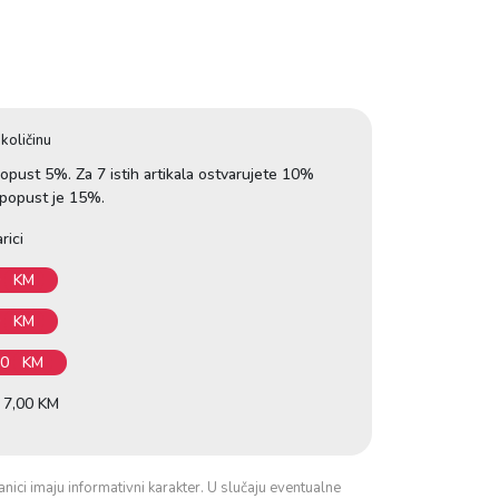
količinu
 popust 5%. Za 7 istih artikala ostvarujete 10%
a popust je 15%.
rici
0
KM
0
KM
50
KM
e 7,00 KM
anici imaju informativni karakter. U slučaju eventualne