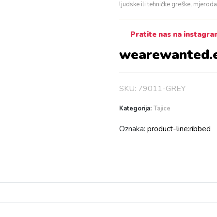
ljudske ili tehničke greške, mjero
Pratite nas na instagr
wearewanted.
SKU:
79011-GREY
Kategorija:
Tajice
Oznaka:
product-line:ribbed