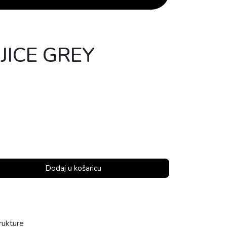
JICE GREY
Dodaj u košaricu
rukture