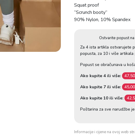
Squat proof
T
“Scrunch booty”
A
90% Nylon, 10% Spandex
J
I
C
Ostvarite popust na 
E
Za 4 ista artikla ostvarujete
G
popusta, za 10 i više artikal
R
E
Popust se obračunava u koša
Y
Ako kupite 4 ili više:
47,5
k
o
Ako kupite 7 ili više:
45,0
l
Ako kupite 10 ili više:
42,
i
č
Poštarina za sve narudžbe j
i
n
a
Informacije i cijene na ovoj web str