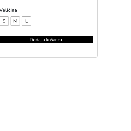
Veličina
S
M
L
Dodaj u košaricu