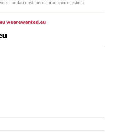
davni su podaci dostupni na prodajnim mjestima
amu wearewanted.eu
eu