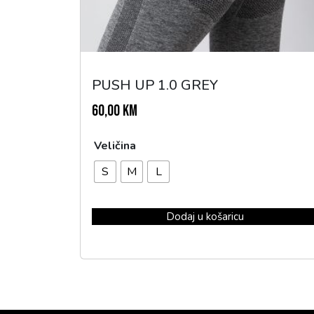
PUSH UP 1.0 GREY
60,00
KM
Veličina
S
M
L
Dodaj u košaricu