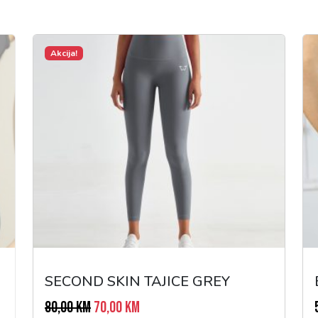
Akcija!
SECOND SKIN TAJICE GREY
I
T
80,00
KM
70,00
KM