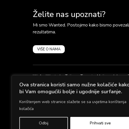
Želite nas upoznati?
Mi smo Wanted. Postojimo kako bismo povezali z
rezultatima.
VIŠE O NAMA
WeAreWanted
Tajice
Topovi
Majice
Jakne
Ova stranica koristi samo nužne kolačiće kak
bi Vam omogućili bolje i ugodnije surfanje.
KONTAKTIRAJTE NAS
RADNO VRIJEME
info@wearewanted.eu
0-24
Korištenjem web stranice slažete se sa uvjetima korištenja
kolačića
Odbij
Prihvati sve