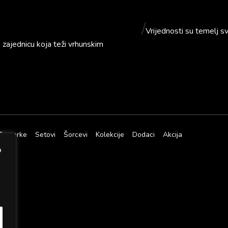
.
/
Vrijednosti su temelj s
ajednicu koja teži vrhunskim
Trenerke
Setovi
Šorcevi
Kolekcije
Dodaci
Akcija
o