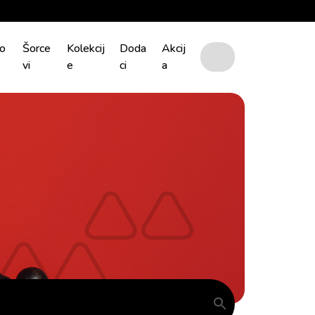
o
Šorce
Kolekcij
Doda
Akcij
vi
e
ci
a
Cart