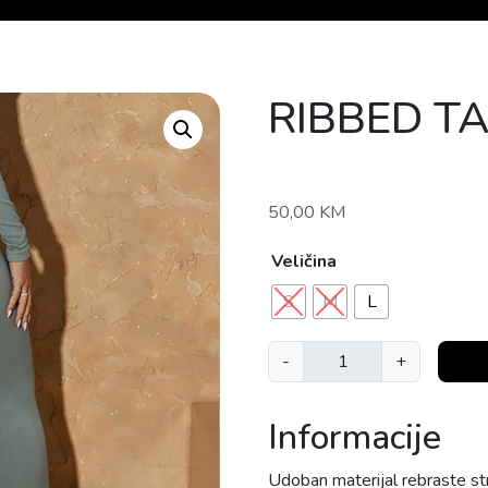
RIBBED TA
50,00
KM
Veličina
S
M
L
R
-
+
I
B
Informacije
B
E
Udoban materijal rebraste st
D