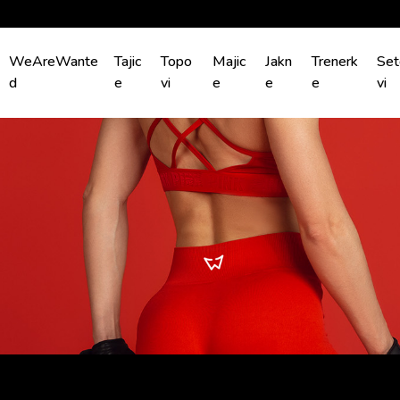
WeAreWante
Tajic
Topo
Majic
Jakn
Trenerk
Set
d
e
vi
e
e
e
vi