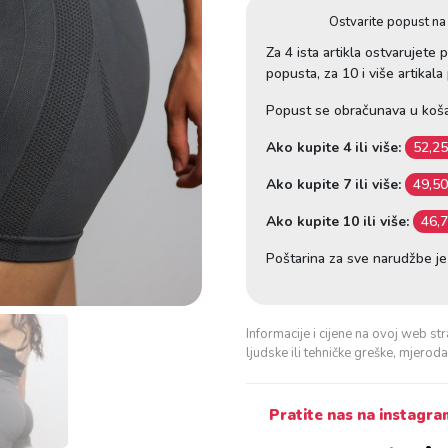
š
Ostvarite popust na 
o
Za 4 ista artikla ostvarujete
r
popusta, za 10 i više artikal
c
Popust se obračunava u koša
G
r
Ako kupite 4 ili više:
52,2
e
Ako kupite 7 ili više:
49,5
y
k
Ako kupite 10 ili više:
46,
o
l
Poštarina za sve narudžbe j
i
č
i
Informacije i cijene na ovoj web str
ljudske ili tehničke greške, mjero
n
a
Pratite nas na instagr