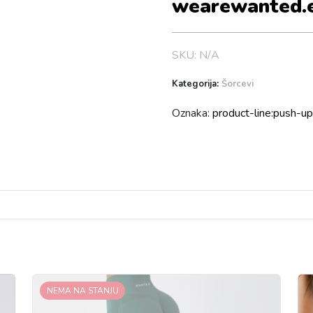
wearewanted.
SKU:
N/A
Kategorija:
Šorcevi
Oznaka:
product-line:push-u
NEMA NA STANJU