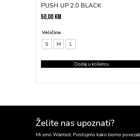
PUSH UP 2.0 BLACK
50,00
KM
Veličina
S
M
L
Dodaj u košaricu
Želite nas upoznati?
Mi smo Wanted. Postojimo kako bismo povezali z