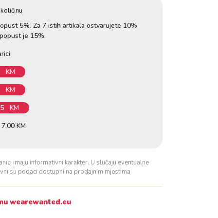
količinu
 popust 5%. Za 7 istih artikala ostvarujete 10%
a popust je 15%.
rici
5
KM
0
KM
75
KM
e 7,00 KM
anici imaju informativni karakter. U slučaju eventualne
davni su podaci dostupni na prodajnim mjestima
amu wearewanted.eu