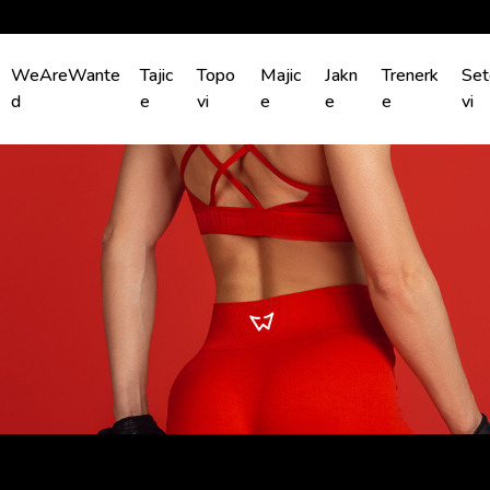
WeAreWante
Tajic
Topo
Majic
Jakn
Trenerk
Set
d
e
vi
e
e
e
vi