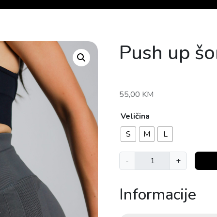
Push up šo
55,00
KM
Veličina
S
M
L
P
-
+
u
s
Informacije
h
u
p