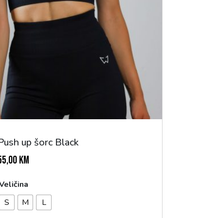
Push up šorc Black
55,00
KM
Veličina
S
M
L