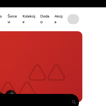
o
Šorce
Kolekcij
Doda
Akcij
vi
e
ci
a
Cart