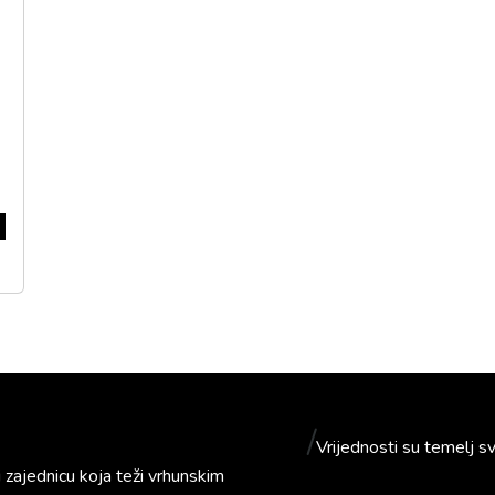
/
Vrijednosti su temelj s
ajednicu koja teži vrhunskim