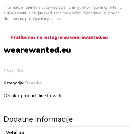
n
Informacije i cijene na ovoj web stranici imaju informativni karakter. U
a
slučaju eventualne ljudske ili tehničke greške, mjerodavni su podaci
dostupni na prodajnim mjestima
Pratite nas na instagramu wearewanted.eu
wearewanted.eu
SKU:
N/A
Kategorija:
Trenerke
Oznaka:
product-line:flow-fit
Dodatne informacije
Veličina