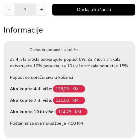
F
-
+
Dodaj u košaricu
l
o
Informacije
w
F
i
Ostvarite popust na količinu
t
B
Za 4 ista artikla ostvarujete popust 5%. Za 7 istih artikala
ostvarujete 10% popusta, za 10 i više artikala popust je 15%.
l
a
Popust se obračunava u košarici
c
k
Ako kupite 4 ili više:
128,25
KM
k
Ako kupite 7 ili više:
121,50
KM
o
l
Ako kupite 10 ili više:
114,75
KM
i
Poštarina za sve narudžbe je 7,00 KM
č
i