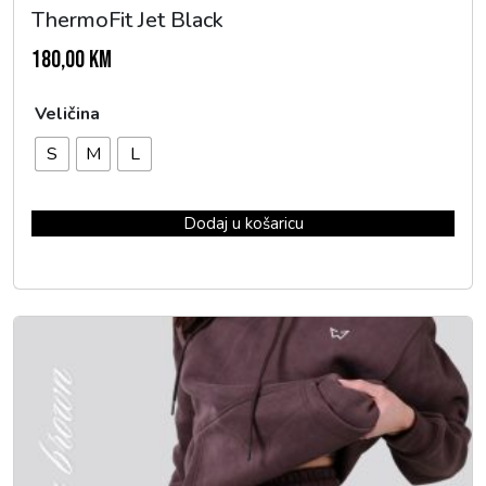
ThermoFit Jet Black
180,00
KM
Veličina
S
M
L
Dodaj u košaricu