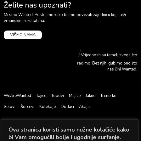
Želite nas upoznati?
Mi smo Wanted. Postojimo kako bismo povezali zajednicu koja teži
vrhunskim rezultatima.
VIŠE O NAMA
/
Vrijednosti su temelj svega što
radimo. Bez njih, gubimo ono što
nas čini Wanted.
WeAreWanted
Tajice
Topovi
Majice
Jakne
Trenerke
Setovi
Šorcevi
Kolekcije
Dodaci
Akcija
Ova stranica koristi samo nužne kolačiće kako
KONTAKTIRAJTE NAS
RADNO VRIJEME
bi Vam omogućili bolje i ugodnije surfanje.
info@wearewanted.eu
0-24