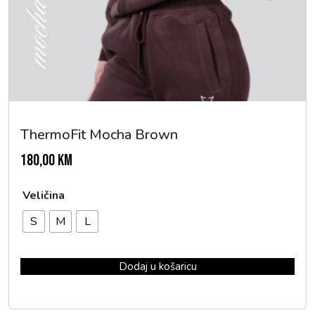
ThermoFit Mocha Brown
180,00
KM
Veličina
S
M
L
Dodaj u košaricu