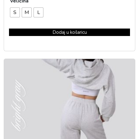
Veličina
S
M
L
Dodaj u košaricu