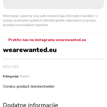
c
k
k
Informacije i cijene na ovoj web stranici imaju informativni karakter. U
o
slučaju eventualne ljudske ili tehničke greške, mjerodavni su podaci
l
dostupni na prodajnim mjestima
i
č
Pratite nas na instagramu wearewanted.eu
i
n
wearewanted.eu
a
SKU:
N/A
Kategorija:
Setovi
Oznaka:
product-line:bestseller
Dodatne informacije