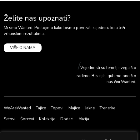
Želite nas upoznati?
Mi smo Wanted. Postojimo kako bismo povezali zajednicu koja teži
vrhunskim rezultatima.
VIŠE O NAMA
/
Vrijednosti su temelj svega što
radimo. Bez njih, gubimo ono što
nas čini Wanted.
WeAreWanted
Tajice
Topovi
Majice
Jakne
Trenerke
Setovi
Šorcevi
Kolekcije
Dodaci
Akcija