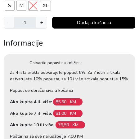
S
M
L
XL
B
-
+
Dodaj u košaricu
e
s
Informacije
t
s
e
Ostvarite popust na količinu
l
l
Za 4 ista artikla ostvarujete popust 5%. Za 7 istih artikala
ostvarujete 10% popusta, za 10 i više artikala popust je 15%.
e
r
Popust se obračunava u košarici
s
e
Ako kupite 4 ili više:
85,50
KM
t
Ako kupite 7 ili više:
81,00
KM
B
l
Ako kupite 10 ili više:
76,50
KM
a
Poštarina za sve narudžbe je 7,00 KM