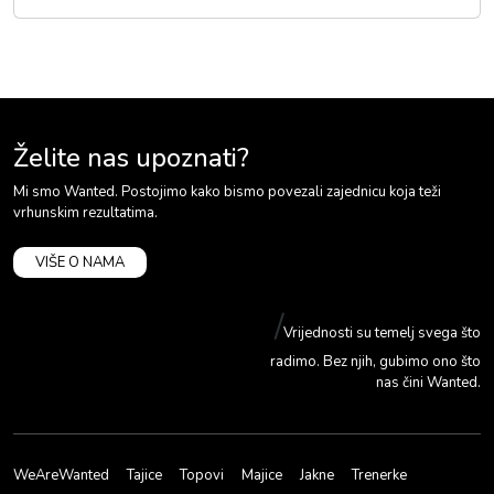
Želite nas upoznati?
Mi smo Wanted. Postojimo kako bismo povezali zajednicu koja teži
vrhunskim rezultatima.
VIŠE O NAMA
/
Vrijednosti su temelj svega što
radimo. Bez njih, gubimo ono što
nas čini Wanted.
WeAreWanted
Tajice
Topovi
Majice
Jakne
Trenerke