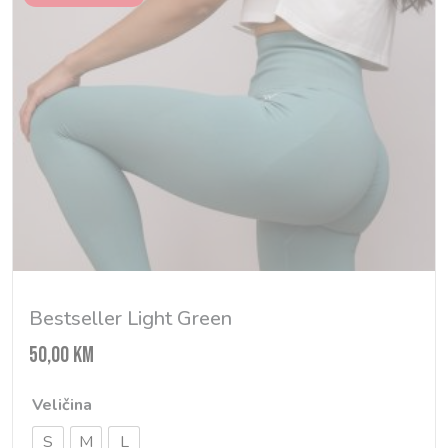
Bestseller Light Green
50,00
KM
Veličina
S
M
L