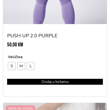
PUSH UP 2.0 PURPLE
50,00
KM
Veličina
S
M
L
Dodaj u košaricu
NEMA NA STANJU