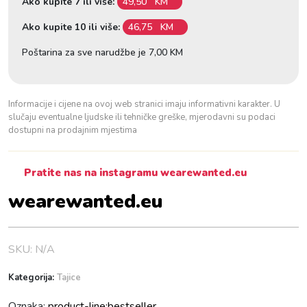
Ako kupite 7 ili više:
49,50
KM
y
B
Ako kupite 10 ili više:
46,75
KM
l
Poštarina za sve narudžbe je 7,00 KM
u
e
k
Informacije i cijene na ovoj web stranici imaju informativni karakter. U
o
slučaju eventualne ljudske ili tehničke greške, mjerodavni su podaci
l
dostupni na prodajnim mjestima
i
č
Pratite nas na instagramu wearewanted.eu
i
n
wearewanted.eu
a
SKU:
N/A
Kategorija:
Tajice
Oznaka:
product-line:bestseller