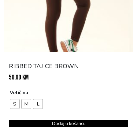
RIBBED TAJICE BROWN
50,00
KM
Veličina
S
M
L
Dodaj u košaricu