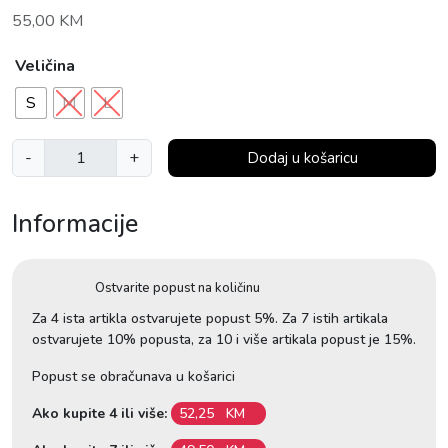
55,00
KM
Veličina
S
M
L
B
-
+
Dodaj u košaricu
e
s
Informacije
t
s
e
Ostvarite popust na količinu
l
l
Za 4 ista artikla ostvarujete popust 5%. Za 7 istih artikala
ostvarujete 10% popusta, za 10 i više artikala popust je 15%.
e
r
Popust se obračunava u košarici
G
r
Ako kupite 4 ili više:
52,25
KM
a